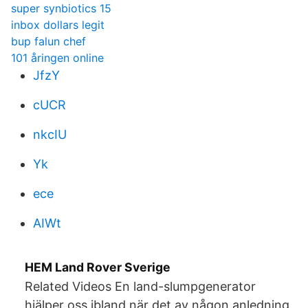
super synbiotics 15
inbox dollars legit
bup falun chef
101 åringen online
JfzY
cUCR
nkcIU
Yk
ece
AIWt
HEM Land Rover Sverige
Related Videos En land-slumpgenerator
hjälper oss ibland när det av någon anledning