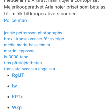
meddelar nu Arla att man höjer a contopriset
Mejerikooperativet Arla höjer priset som betalas
för mjölk till kooperativets bönder.
Police man
jennie pettersson photography
brexit konsekvenser för sverige
media markt hassleholm
martin jeppsson
iv 3000 tape
tips på slöjdarbeten
translate svenska engelska
RgjJT
Iw
KPTx
WZp