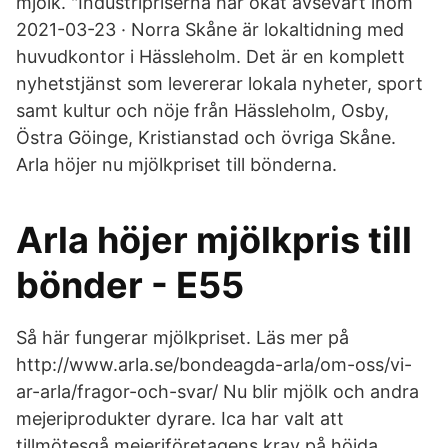
mjölk. "Industripriserna har ökat avsevärt inom
2021-03-23 · Norra Skåne är lokaltidning med
huvudkontor i Hässleholm. Det är en komplett
nyhetstjänst som levererar lokala nyheter, sport
samt kultur och nöje från Hässleholm, Osby,
Östra Göinge, Kristianstad och övriga Skåne.
Arla höjer nu mjölkpriset till bönderna.
Arla höjer mjölkpris till
bönder - E55
Så här fungerar mjölkpriset. Läs mer på
http://www.arla.se/bondeagda-arla/om-oss/vi-
ar-arla/fragor-och-svar/ Nu blir mjölk och andra
mejeriprodukter dyrare. Ica har valt att
tillmötesgå mejeriföretagens krav på höjda